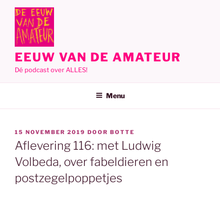
Ga
naar
de
inhoud
EEUW VAN DE AMATEUR
Dé podcast over ALLES!
Menu
GEPLAATST
15 NOVEMBER 2019
DOOR
BOTTE
OP
Aflevering 116: met Ludwig
Volbeda, over fabeldieren en
postzegelpoppetjes