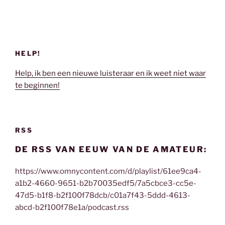
HELP!
Help, ik ben een nieuwe luisteraar en ik weet niet waar
te beginnen!
RSS
DE RSS VAN EEUW VAN DE AMATEUR:
https://www.omnycontent.com/d/playlist/61ee9ca4-
a1b2-4660-9651-b2b70035edf5/7a5cbce3-cc5e-
47d5-b1f8-b2f100f78dcb/c01a7f43-5ddd-4613-
abcd-b2f100f78e1a/podcast.rss