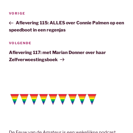
e
t
k
i
b
t
e
l
Bericht
o
e
d
Vorig
VORIGE
navigatie
o
r
I
bericht
Aflevering 115: ALLES over Connie Palmen op een
k
n
speedboot in een regenjas
Volgend
VOLGENDE
bericht
Aflevering 117: met Marian Donner over haar
Zelfverwoestingsboek
De Eeuw van de Amateur is een wekelijkse podcast