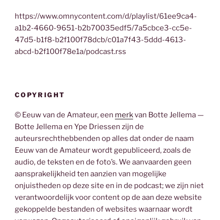
https://www.omnycontent.com/d/playlist/61ee9ca4-
a1b2-4660-9651-b2b70035edf5/7a5cbce3-cc5e-
47d5-b1f8-b2f100f78dcb/c01a7f43-5ddd-4613-
abcd-b2f100f78e1a/podcast.rss
COPYRIGHT
© Eeuw van de Amateur, een
merk
van Botte Jellema —
Botte Jellema en Ype Driessen zijn de
auteursrechthebbenden op alles dat onder de naam
Eeuw van de Amateur wordt gepubliceerd, zoals de
audio, de teksten en de foto’s. We aanvaarden geen
aansprakelijkheid ten aanzien van mogelijke
onjuistheden op deze site en in de podcast; we zijn niet
verantwoordelijk voor content op de aan deze website
gekoppelde bestanden of websites waarnaar wordt