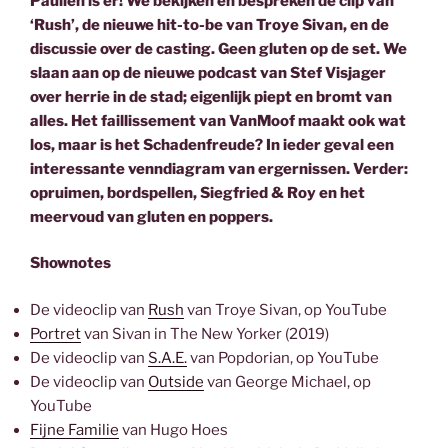
Paulien is er! We bekijken en bespreken de clip van
‘Rush’, de nieuwe hit-to-be van Troye Sivan, en de
discussie over de casting. Geen gluten op de set. We
slaan aan op de nieuwe podcast van Stef Visjager
over herrie in de stad; eigenlijk piept en bromt van
alles. Het faillissement van VanMoof maakt ook wat
los, maar is het Schadenfreude? In ieder geval een
interessante venndiagram van ergernissen. Verder:
opruimen, bordspellen, Siegfried & Roy en het
meervoud van gluten en poppers.
Shownotes
De videoclip van
Rush
van Troye Sivan, op YouTube
Portret
van Sivan in The New Yorker (2019)
De videoclip van
S.A.E.
van Popdorian, op YouTube
De videoclip van
Outside
van George Michael, op
YouTube
Fijne Familie
van Hugo Hoes