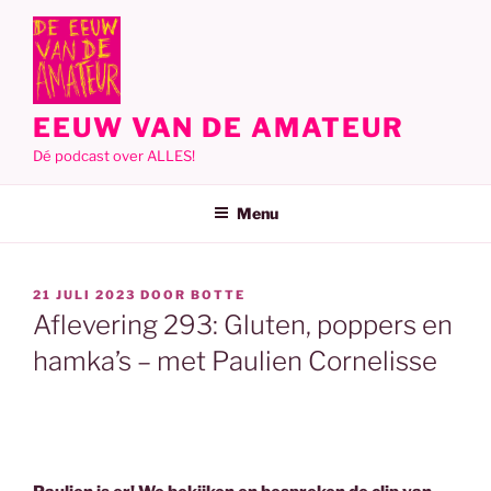
Ga
naar
de
inhoud
EEUW VAN DE AMATEUR
Dé podcast over ALLES!
Menu
GEPLAATST
21 JULI 2023
DOOR
BOTTE
OP
Aflevering 293: Gluten, poppers en
hamka’s – met Paulien Cornelisse