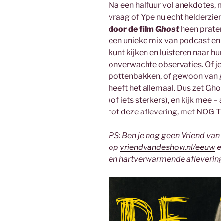
Na een halfuur vol anekdotes, 
vraag of Ype nu echt helderzien
door de film
Ghost
heen praten.
een unieke mix van podcast en 
kunt kijken en luisteren naar 
onverwachte observaties. Of je
pottenbakken, of gewoon van 
heeft het allemaal. Dus zet Gh
(of iets sterkers), en kijk mee
tot deze aflevering, met NO
PS: Ben je nog geen Vriend va
op
vriendvandeshow.nl/eeuw
e
en hartverwarmende afleverin