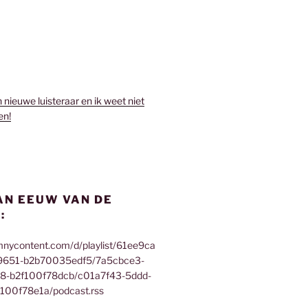
n nieuwe luisteraar en ik weet niet
en!
AN EEUW VAN DE
:
mnycontent.com/d/playlist/61ee9ca
9651-b2b70035edf5/7a5cbce3-
f8-b2f100f78dcb/c01a7f43-5ddd-
100f78e1a/podcast.rss