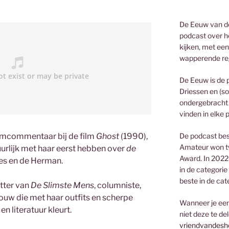
De Eeuw van de
podcast over he
kijken, met een
wapperende re
De Eeuw is de 
Driessen en (so
ondergebracht 
vinden in elke 
De podcast bes
mcommentaar bij de film
Ghost
(1990),
Amateur won t
rlijk met haar eerst hebben over
de
Award. In 2022
tjes en de Herman.
in de categorie
beste in de cat
itter van
De Slimste Mens
, columniste,
ouw die met haar outfits en scherpe
Wanneer je een 
en literatuur kleurt.
niet deze te de
vriendvandesh