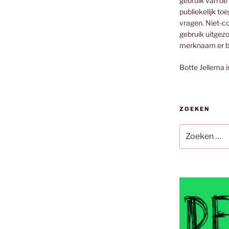
gebruik van de
publiekelijk to
vragen. Niet-co
gebruik uitgez
merknaam er bi
Botte Jellema i
ZOEKEN
Zoeken
naar: