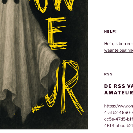
HELP!
Help, ik ben ee
waar te beginn
RSS
DE RSS V
AMATEUR
https://www.o
4-a1b2-4660-
cc5e-47d5-b1
4613-abcd-b2f