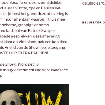
modefilosofie, en de onvermijdelijke
06 1990 68 71
d is, gaan Botte, Ype en Paulien
live
 Ja, je leest het goed: deze aflevering is
filmcommentaar, waarbij jij thuis mee
BELUISTER 
hun scherpe, grappige en soms
 nu fan bent van Patrick Swayze,
goede gesprekken: deze aflevering
ost klaar op Videoland, pak een kop thee
 – als Vriend van de Show heb je toegang
G TWEE UUR EXTRA PAULIEN!
n de Show? Word het nu
n mis geen moment van deze hilarische
g.