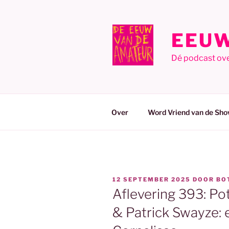
Ga
naar
de
EEUW
inhoud
Dé podcast ov
Over
Word Vriend van de Sho
GEPLAATST
12 SEPTEMBER 2025
DOOR
BO
OP
Aflevering 393: P
& Patrick Swayze: