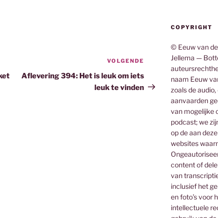
COPYRIGHT
© Eeuw van de
Jellema — Botte
VOLGENDE
Volgend
auteursrechthe
bericht
ket
Aflevering 394: Het is leuk om iets
naam Eeuw van
leuk te vinden
zoals de audio,
aanvaarden gee
van mogelijke o
podcast; we zij
op de aan deze
websites waar
Ongeautoriseerd
content of dele
van transcripti
inclusief het g
en foto’s voor 
intellectuele 