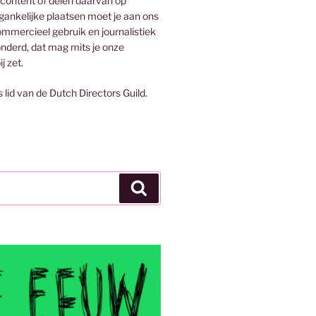
 content of delen daarvan op
egankelijke plaatsen moet je aan ons
mmercieel gebruik en journalistiek
onderd, dat mag mits je onze
j zet.
s lid van de Dutch Directors Guild.
Zoeken