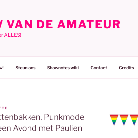
 VAN DE AMATEUR
er ALLES!
w!
Steun ons
Shownotes wiki
Contact
Credits
TTE
ottenbakken, Punkmode
 een Avond met Paulien