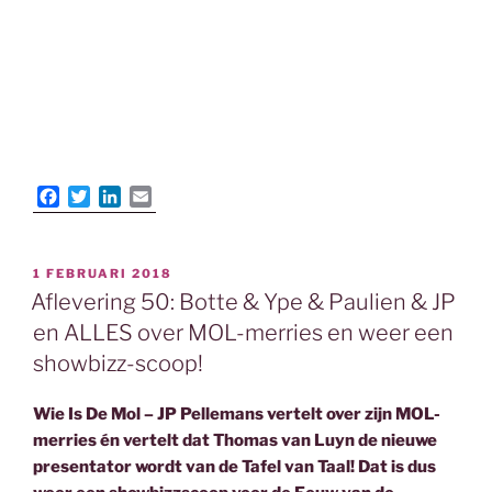
F
T
L
E
a
w
i
m
c
i
n
a
e
t
k
i
GEPLAATST
1 FEBRUARI 2018
b
t
e
l
OP
Aflevering 50: Botte & Ype & Paulien & JP
o
e
d
o
r
I
en ALLES over MOL-merries en weer een
k
n
showbizz-scoop!
Wie Is De Mol – JP Pellemans vertelt over zijn MOL-
merries én vertelt dat Thomas van Luyn de nieuwe
presentator wordt van de Tafel van Taal! Dat is dus