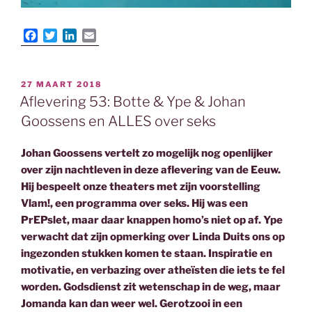
F
T
L
E
a
w
i
m
c
i
n
a
e
t
k
i
GEPLAATST
27 MAART 2018
b
t
e
l
OP
Aflevering 53: Botte & Ype & Johan
o
e
d
o
r
I
Goossens en ALLES over seks
k
n
Johan Goossens vertelt zo mogelijk nog openlijker
over zijn nachtleven in deze aflevering van de Eeuw.
Hij bespeelt onze theaters met zijn voorstelling
Vlam!, een programma over seks. Hij was een
PrEPslet, maar daar knappen homo’s niet op af. Ype
verwacht dat zijn opmerking over Linda Duits ons op
ingezonden stukken komen te staan. Inspiratie en
motivatie, en verbazing over atheïsten die iets te fel
worden. Godsdienst zit wetenschap in de weg, maar
Jomanda kan dan weer wel. Gerotzooi in een