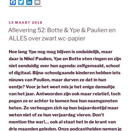
F
T
L
E
a
w
i
m
c
i
n
a
e
t
k
i
GEPLAATST
13 MAART 2018
b
t
e
l
OP
Aflevering 52: Botte & Ype & Paulien en
o
e
d
o
r
I
ALLES over zwart wc-papier
k
n
Hoe lang Ype nog mag blijven is onduidelijk, maar
daar is Niko! Paulien, Ype en Botte eten ringen en zijn
niet eenduidig over hun agenda: zelfgemaakt, school
of digitaal. Bijna-schoolgaande kinderen hebben iets
nieuws van Paulien, maar durven ze dat in hun
eentje? Voor je het weet mis je het enige dansuitje
van het jaar. Antwoorden zijn ook maar relatief, toch
pogen ze er achter te komen hoe hun naamgenoten
heten. Ze verheugen zich op hun bejaardentijd maar
weten niet of ze hun verjaardag vieren. Don’t
mention the war!… ook al staat het in de krant van
drie maanden geleden. Onze podcasthelden nemen je