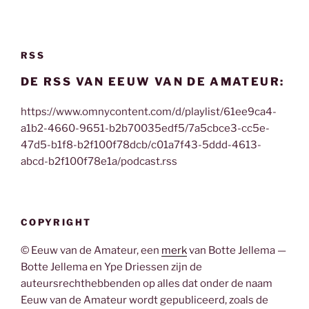
RSS
DE RSS VAN EEUW VAN DE AMATEUR:
https://www.omnycontent.com/d/playlist/61ee9ca4-
a1b2-4660-9651-b2b70035edf5/7a5cbce3-cc5e-
47d5-b1f8-b2f100f78dcb/c01a7f43-5ddd-4613-
abcd-b2f100f78e1a/podcast.rss
COPYRIGHT
© Eeuw van de Amateur, een
merk
van Botte Jellema —
Botte Jellema en Ype Driessen zijn de
auteursrechthebbenden op alles dat onder de naam
Eeuw van de Amateur wordt gepubliceerd, zoals de