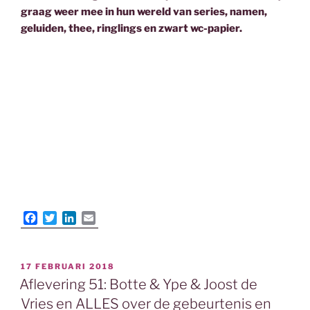
graag weer mee in hun wereld van series, namen,
geluiden, thee, ringlings en zwart wc-papier.
F
T
L
E
a
w
i
m
c
i
n
a
e
t
k
i
GEPLAATST
17 FEBRUARI 2018
b
t
e
l
OP
Aflevering 51: Botte & Ype & Joost de
o
e
d
o
r
I
Vries en ALLES over de gebeurtenis en