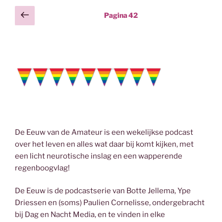
b
t
e
l
o
e
d
Berichten
Vorige
Pagina
42
o
r
I
pagina
paginering
k
n
De Eeuw van de Amateur is een wekelijkse podcast
over het leven en alles wat daar bij komt kijken, met
een licht neurotische inslag en een wapperende
regenboogvlag!
De Eeuw is de podcastserie van Botte Jellema, Ype
Driessen en (soms) Paulien Cornelisse, ondergebracht
bij Dag en Nacht Media, en te vinden in elke