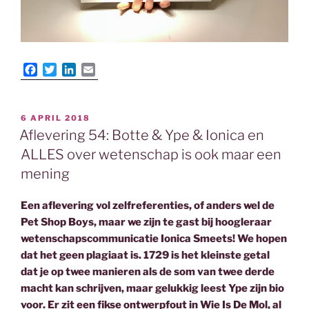
F
T
L
E
a
w
i
m
c
i
n
a
e
t
k
i
GEPLAATST
6 APRIL 2018
b
t
e
l
OP
Aflevering 54: Botte & Ype & Ionica en
o
e
d
o
r
I
ALLES over wetenschap is ook maar een
k
n
mening
Een aflevering vol zelfreferenties, of anders wel de
Pet Shop Boys, maar we zijn te gast bij hoogleraar
wetenschapscommunicatie Ionica Smeets! We hopen
dat het geen plagiaat is. 1729 is het kleinste getal
dat je op twee manieren als de som van twee derde
macht kan schrijven, maar gelukkig leest Ype zijn bio
voor. Er zit een fikse ontwerpfout in Wie Is De Mol, al