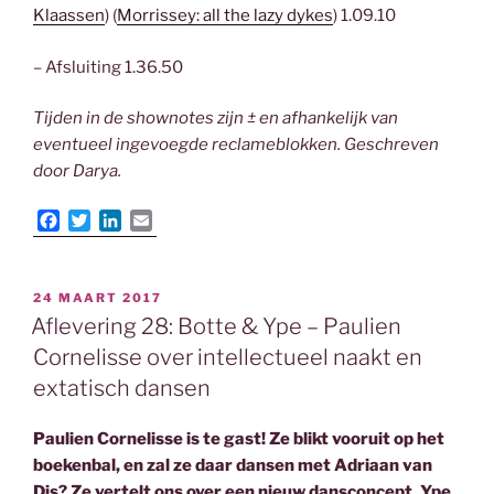
Klaassen
) (
Morrissey: all the lazy dykes
) 1.09.10
– Afsluiting 1.36.50
Tijden in de shownotes zijn ± en afhankelijk van
eventueel ingevoegde reclameblokken. Geschreven
door Darya.
F
T
L
E
a
w
i
m
c
i
n
a
e
t
k
i
GEPLAATST
24 MAART 2017
b
t
e
l
OP
Aflevering 28: Botte & Ype – Paulien
o
e
d
o
r
I
Cornelisse over intellectueel naakt en
k
n
extatisch dansen
Paulien Cornelisse is te gast! Ze blikt vooruit op het
boekenbal, en zal ze daar dansen met Adriaan van
Dis? Ze vertelt ons over een nieuw dansconcept. Ype