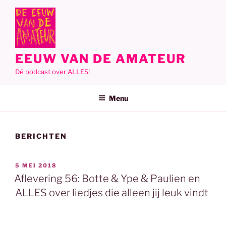
Ga
naar
de
inhoud
EEUW VAN DE AMATEUR
Dé podcast over ALLES!
Menu
BERICHTEN
GEPLAATST
5 MEI 2018
OP
Aflevering 56: Botte & Ype & Paulien en
ALLES over liedjes die alleen jij leuk vindt