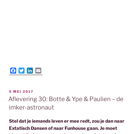
F
T
L
E
a
w
i
m
c
i
n
a
e
t
k
i
GEPLAATST
5 MEI 2017
b
t
e
l
OP
Aflevering 30: Botte & Ype & Paulien – de
o
e
d
o
r
I
imker-astronaut
k
n
Stel dat je iemands leven er mee redt, zou je dan naar
Extatisch Dansen of naar Funhouse gaan. Je moet