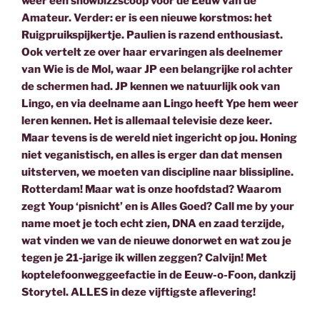
weer een showbizzscoop voor de Eeuw van de
Amateur. Verder: er is een nieuwe korstmos: het
Ruigpruikspijkertje. Paulien is razend enthousiast.
Ook vertelt ze over haar ervaringen als deelnemer
van Wie is de Mol, waar JP een belangrijke rol achter
de schermen had. JP kennen we natuurlijk ook van
Lingo, en via deelname aan Lingo heeft Ype hem weer
leren kennen. Het is allemaal televisie deze keer.
Maar tevens is de wereld niet ingericht op jou. Honing
niet veganistisch, en alles is erger dan dat mensen
uitsterven, we moeten van discipline naar blissipline.
Rotterdam! Maar wat is onze hoofdstad? Waarom
zegt Youp ‘pisnicht’ en is Alles Goed? Call me by your
name moet je toch echt zien, DNA en zaad terzijde,
wat vinden we van de nieuwe donorwet en wat zou je
tegen je 21-jarige ik willen zeggen? Calvijn! Met
koptelefoonweggeefactie in de Eeuw-o-Foon, dankzij
Storytel. ALLES in deze vijftigste aflevering!