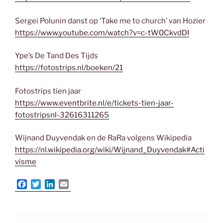
Sergei Polunin danst op ‘Take me to church’ van Hozier
https://www.youtube.com/watch?v=c-tW0CkvdDI
Ype’s De Tand Des Tijds
https://fotostrips.nl/boeken/21
Fotostrips tien jaar
https://www.eventbrite.nl/e/tickets-tien-jaar-
fotostripsnl-32616311265
Wijnand Duyvendak en de RaRa volgens Wikipedia
https://nl.wikipedia.org/wiki/Wijnand_Duyvendak#Acti
visme
F
T
L
E
a
w
i
m
c
i
n
a
e
t
k
i