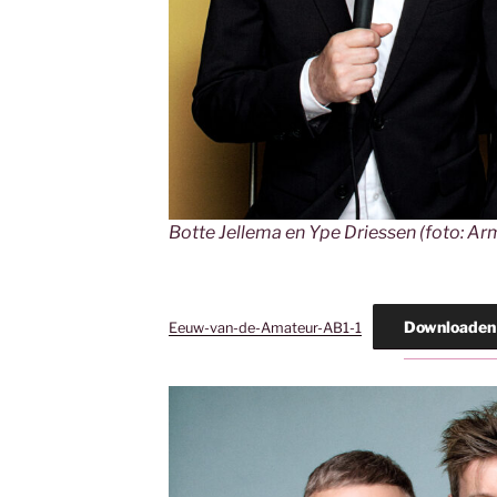
Botte Jellema en Ype Driessen (foto: A
Downloaden 
Eeuw-van-de-Amateur-AB1-1