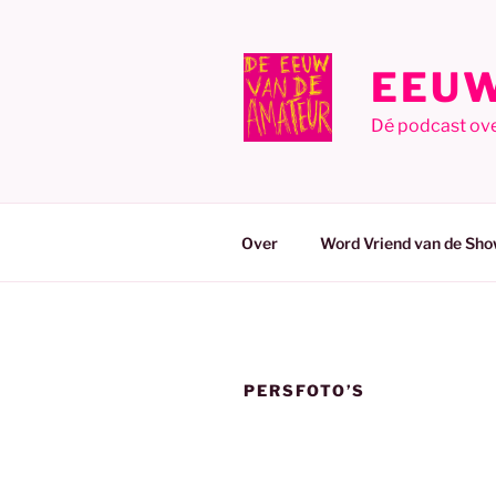
Ga
naar
de
EEUW
inhoud
Dé podcast ov
Over
Word Vriend van de Sho
PERSFOTO’S