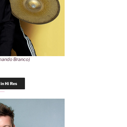
rmando Branco)
in Hi Res