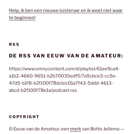
Help, ik ben een nieuwe luisteraar en ik weet niet waar
te beginnen!
RSS
DE RSS VAN EEUW VAN DE AMATEUR:
https://www.omnycontent.com/d/playlist/61ee9ca4-
a1b2-4660-9651-b2b70035edf5/7a5cbce3-cc5e-
47d5-b1f8-b2f100f78dcb/c01a7f43-5ddd-4613-
abcd-b2f100f78e1a/podcast.rss
COPYRIGHT
© Eeuw van de Amateur, een
merk
van Botte Jellema —