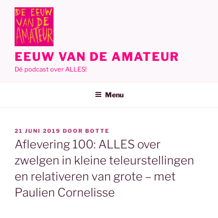
Ga
naar
de
inhoud
EEUW VAN DE AMATEUR
Dé podcast over ALLES!
Menu
GEPLAATST
21 JUNI 2019
DOOR
BOTTE
OP
Aflevering 100: ALLES over
zwelgen in kleine teleurstellingen
en relativeren van grote – met
Paulien Cornelisse