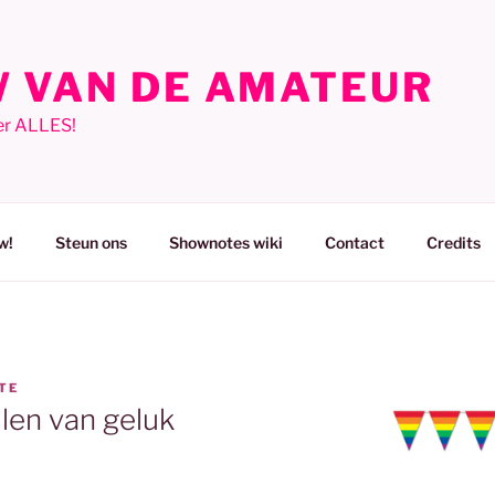
 VAN DE AMATEUR
er ALLES!
w!
Steun ons
Shownotes wiki
Contact
Credits
TE
ilen van geluk