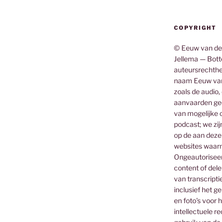
COPYRIGHT
© Eeuw van de
Jellema — Botte
auteursrechthe
naam Eeuw van
zoals de audio,
aanvaarden gee
van mogelijke o
podcast; we zij
op de aan deze
websites waar
Ongeautoriseerd
content of dele
van transcripti
inclusief het g
en foto’s voor 
intellectuele 