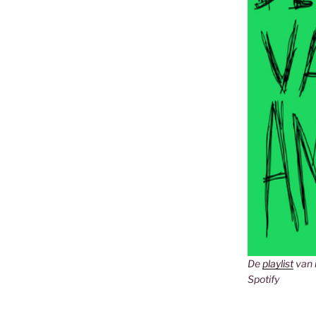
De
playlist
van 
Spotify