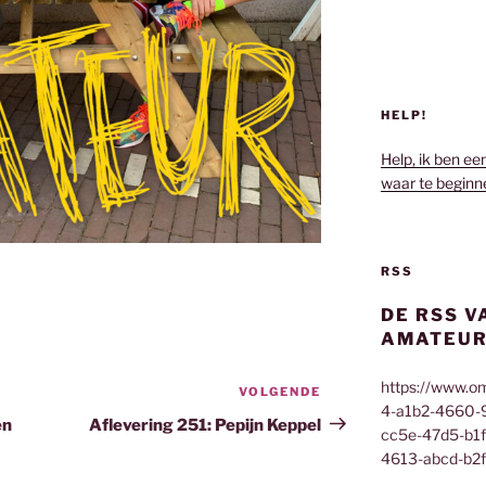
HELP!
Help, ik ben ee
waar te beginn
RSS
DE RSS V
AMATEUR
https://www.o
VOLGENDE
Volgend
4-a1b2-4660-
bericht
en
Aflevering 251: Pepijn Keppel
cc5e-47d5-b1
4613-abcd-b2f