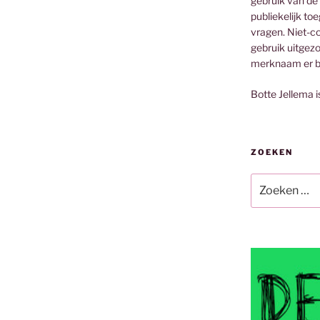
gebruik van de
publiekelijk to
vragen. Niet-co
gebruik uitgez
merknaam er bi
Botte Jellema i
ZOEKEN
Zoeken
naar: