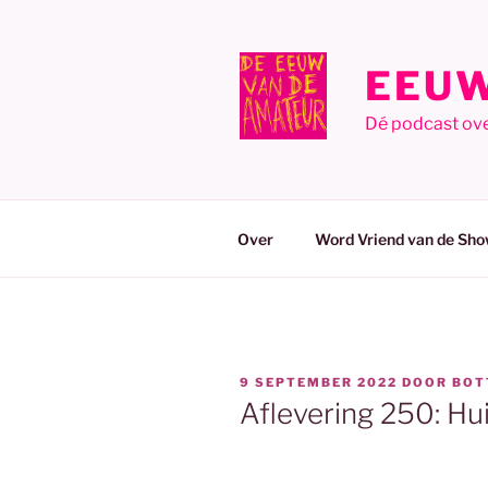
Ga
naar
de
EEUW
inhoud
Dé podcast ov
Over
Word Vriend van de Sho
GEPLAATST
9 SEPTEMBER 2022
DOOR
BOT
OP
Aflevering 250: Hu