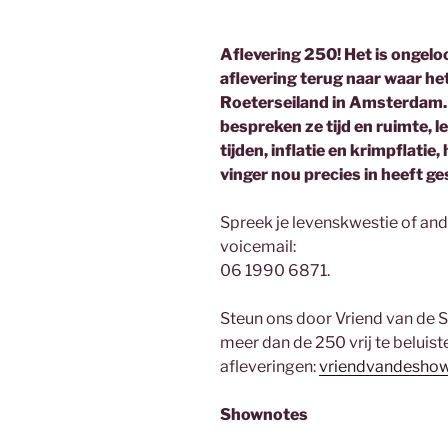
Aflevering 250! Het is ongeloo
aflevering terug naar waar he
Roeterseiland in Amsterdam. 
bespreken ze tijd en ruimte, l
tijden, inflatie en krimpflatie
vinger nou precies in heeft g
Spreek je levenskwestie of and
voicemail:
06 1990 6871.
Steun ons door Vriend van de S
meer dan de 250 vrij te beluist
afleveringen:
vriendvandeshow
Shownotes