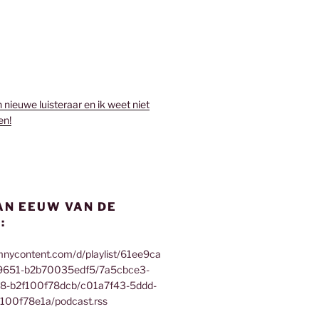
n nieuwe luisteraar en ik weet niet
en!
AN EEUW VAN DE
:
mnycontent.com/d/playlist/61ee9ca
9651-b2b70035edf5/7a5cbce3-
f8-b2f100f78dcb/c01a7f43-5ddd-
100f78e1a/podcast.rss