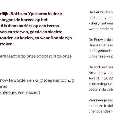
De Eeuw van de
flijk. Botte en Ype keren in deze
podcast over he
t begon: de horeca op het
kijken, met een
Als dinosauriërs op een terras
wapperende re
even en sterven, goede en slechte
, honden en koeien, en waar Donnie zijn
De Eeuw is de 
estoken.
Driessen en (so
ondergebracht 
ere reactie op onze podcast in op onze
vinden in elke 
De podcast bes
Amateur won t
Award. In 2022
how te worden, en krijg toegang tot nóg
in de categorie
eren
beste in de cat
.nl/eeuw
. Veel plezier!
Wanneer je een 
niet deze te de
vriendvandesh