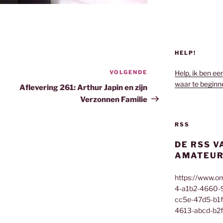
HELP!
VOLGENDE
Volgend
Help, ik ben ee
waar te beginn
bericht
Aflevering 261: Arthur Japin en zijn
Verzonnen Familie
RSS
DE RSS V
AMATEUR
https://www.o
4-a1b2-4660-
cc5e-47d5-b1
4613-abcd-b2f