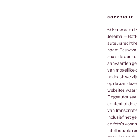
COPYRIGHT
© Eeuw van de
Jellema — Botte
auteursrechthe
naam Eeuw van
zoals de audio,
aanvaarden gee
van mogelijke o
podcast; we zij
op de aan deze
websites waar
Ongeautoriseerd
content of dele
van transcripti
inclusief het g
en foto’s voor 
intellectuele 