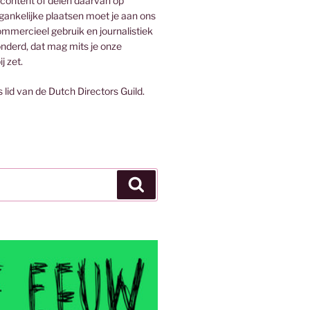
 content of delen daarvan op
egankelijke plaatsen moet je aan ons
mmercieel gebruik en journalistiek
onderd, dat mag mits je onze
j zet.
s lid van de Dutch Directors Guild.
Zoeken