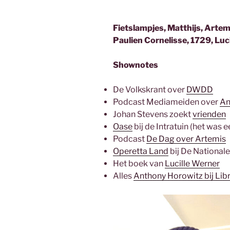
Fietslampjes, Matthijs, Arte
Paulien Cornelisse, 1729, Lu
Shownotes
De Volkskrant over
DWDD
Podcast Mediameiden over
An
Johan Stevens zoekt
vrienden
Oase
bij de Intratuin (het was e
Podcast
De Dag over Artemis
Operetta Land
bij De National
Het boek van
Lucille Werner
Alles
Anthony Horowitz bij Libr