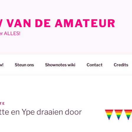
 VAN DE AMATEUR
er ALLES!
w!
Steun ons
Shownotes wiki
Contact
Credits
TE
tte en Ype draaien door