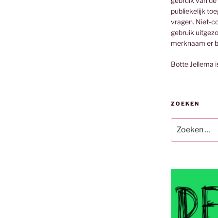
gebruik van de
publiekelijk to
vragen. Niet-co
gebruik uitgez
merknaam er bi
Botte Jellema i
ZOEKEN
Zoeken
naar: