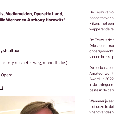
De Eeuw van de
mis, Mediameiden, Operetta Land,
podcast over he
cille Werner en Anthony Horowitz!
kijken, met een
wapperende re
De Eeuw is de 
Driessen en (so
gstcultuur
ondergebracht 
vinden in elke 
en story dus het is weg, maar dit dus)
De podcast bes
Amateur won t
e Opera
Award. In 2022
in de categorie
is
beste in de cat
Wanneer je een 
niet deze te de
vriendvandesh