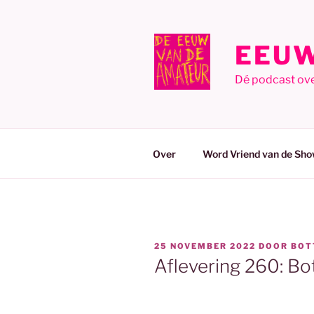
Ga
naar
de
EEUW
inhoud
Dé podcast ov
Over
Word Vriend van de Sho
GEPLAATST
25 NOVEMBER 2022
DOOR
BOT
OP
Aflevering 260: Bo