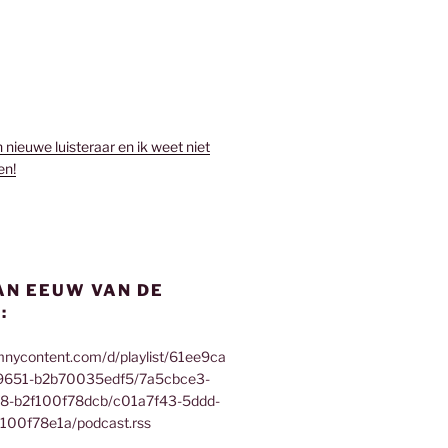
n nieuwe luisteraar en ik weet niet
en!
AN EEUW VAN DE
:
mnycontent.com/d/playlist/61ee9ca
9651-b2b70035edf5/7a5cbce3-
f8-b2f100f78dcb/c01a7f43-5ddd-
100f78e1a/podcast.rss