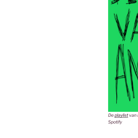
De
playlist
van 
Spotify