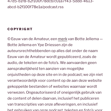
47d5-b1f8-b2f100f78dcb/c01a7f43-5ddd-4613-
abcd-b2f100f78e1a/podcast.rss
COPYRIGHT
© Eeuw van de Amateur, een
merk
van Botte Jellema —
Botte Jellema en Ype Driessen zijn de
auteursrechthebbenden op alles dat onder de naam
Eeuw van de Amateur wordt gepubliceerd, zoals de
audio, de teksten en de foto’s. We aanvaarden geen
aansprakelijkheid ten aanzien van mogelijke
onjuistheden op deze site en in de podcast; we zijn niet
verantwoordelijk voor content op de aan deze website
gekoppelde bestanden of websites waarnaar wordt
verwezen. Ongeautoriseerd of oneigenlijk gebruik van
de content of delen daarvan, inclusief het publiceren
van transcripties van onze afleveringen, en inclusief
het gebruiken van onze podcast, teksten en foto’s voor