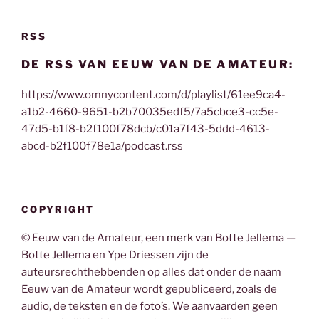
RSS
DE RSS VAN EEUW VAN DE AMATEUR:
https://www.omnycontent.com/d/playlist/61ee9ca4-
a1b2-4660-9651-b2b70035edf5/7a5cbce3-cc5e-
47d5-b1f8-b2f100f78dcb/c01a7f43-5ddd-4613-
abcd-b2f100f78e1a/podcast.rss
COPYRIGHT
© Eeuw van de Amateur, een
merk
van Botte Jellema —
Botte Jellema en Ype Driessen zijn de
auteursrechthebbenden op alles dat onder de naam
Eeuw van de Amateur wordt gepubliceerd, zoals de
audio, de teksten en de foto’s. We aanvaarden geen