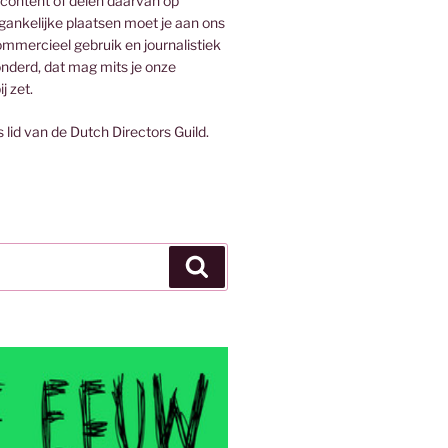
 content of delen daarvan op
egankelijke plaatsen moet je aan ons
mmercieel gebruik en journalistiek
onderd, dat mag mits je onze
j zet.
s lid van de Dutch Directors Guild.
Zoeken