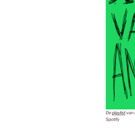
De
playlist
van 
Spotify