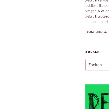
gebruik van de
publiekelijk to
vragen. Niet-co
gebruik uitgez
merknaam er bi
Botte Jellema i
ZOEKEN
Zoeken
naar: