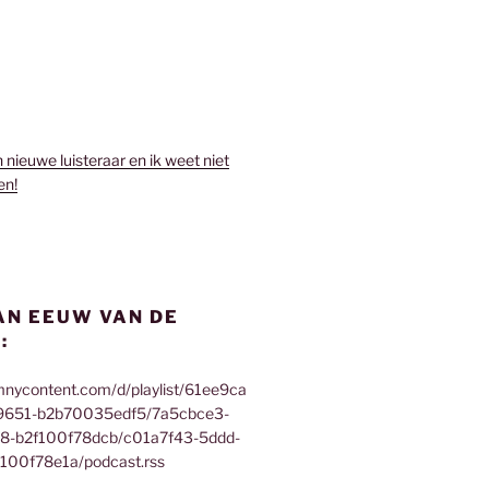
n nieuwe luisteraar en ik weet niet
en!
AN EEUW VAN DE
:
mnycontent.com/d/playlist/61ee9ca
9651-b2b70035edf5/7a5cbce3-
f8-b2f100f78dcb/c01a7f43-5ddd-
100f78e1a/podcast.rss