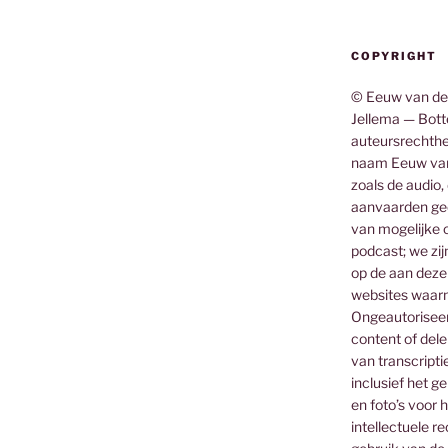
COPYRIGHT
© Eeuw van de
Jellema — Botte
auteursrechthe
naam Eeuw van
zoals de audio,
aanvaarden gee
van mogelijke o
podcast; we zij
op de aan deze
websites waar
Ongeautoriseerd
content of dele
van transcripti
inclusief het g
en foto’s voor 
intellectuele 