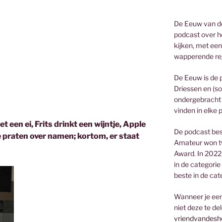
De Eeuw van de
podcast over he
kijken, met een
wapperende re
De Eeuw is de 
Driessen en (so
ondergebracht 
vinden in elke 
t een ei, Frits drinkt een wijntje, Apple
De podcast bes
 praten over namen; kortom, er staat
Amateur won t
Award. In 2022
in de categorie
beste in de cat
Wanneer je een 
niet deze te de
vriendvandesh