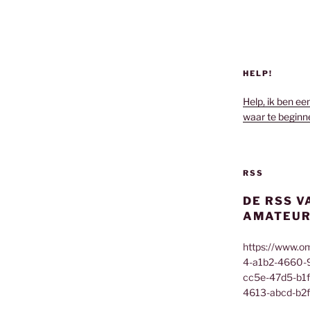
HELP!
Help, ik ben ee
waar te beginn
RSS
DE RSS V
AMATEUR
https://www.o
4-a1b2-4660-
cc5e-47d5-b1
4613-abcd-b2f