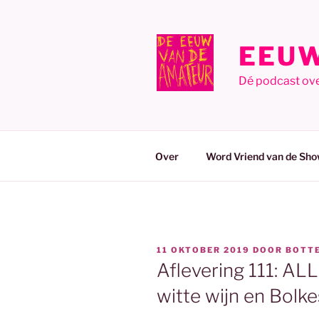
Ga
naar
de
EEUW
inhoud
Dé podcast ov
Over
Word Vriend van de Sho
GEPLAATST
11 OKTOBER 2019
DOOR
BOTT
OP
Aflevering 111: AL
witte wijn en Bolke