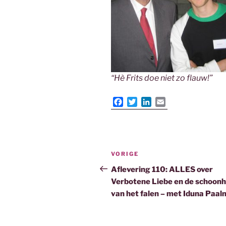
“Hè Frits doe niet zo flauw!”
F
T
L
E
a
w
i
m
c
i
n
a
e
t
k
i
b
t
e
l
Bericht
o
e
d
Vorig
VORIGE
o
r
I
navigatie
bericht
Aflevering 110: ALLES over
k
n
Verbotene Liebe en de schoonh
van het falen – met Iduna Paa