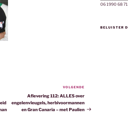
06 1990 68 71
BELUISTER 
VOLGENDE
Volgend
bericht
Aflevering 112: ALLES over
eid
engelenvleugels, herbivoormannen
lman
en Gran Canaria – met Paulien