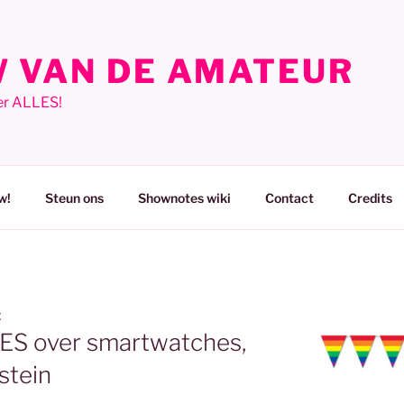
 VAN DE AMATEUR
er ALLES!
w!
Steun ons
Shownotes wiki
Contact
Credits
E
LES over smartwatches,
stein