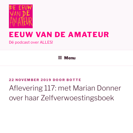
Ga
naar
de
inhoud
EEUW VAN DE AMATEUR
Dé podcast over ALLES!
Menu
GEPLAATST
22 NOVEMBER 2019
DOOR
BOTTE
OP
Aflevering 117: met Marian Donner
over haar Zelfverwoestingsboek