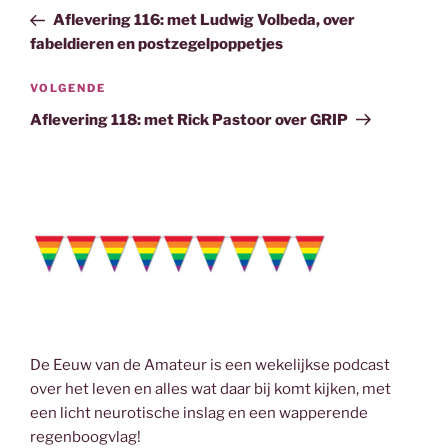
navigatie
o
r
I
bericht
Aflevering 116: met Ludwig Volbeda, over
k
n
fabeldieren en postzegelpoppetjes
Volgend
VOLGENDE
bericht
Aflevering 118: met Rick Pastoor over GRIP
De Eeuw van de Amateur is een wekelijkse podcast
over het leven en alles wat daar bij komt kijken, met
een licht neurotische inslag en een wapperende
regenboogvlag!