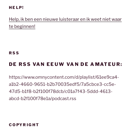
HELP!
Help, ik ben een nieuwe luisteraar en ik weet niet waar
te beginnen!
RSS
DE RSS VAN EEUW VAN DE AMATEUR:
https://www.omnycontent.com/d/playlist/61ee9ca4-
a1b2-4660-9651-b2b70035edf5/7a5cbce3-cc5e-
47d5-b1f8-b2f100f78dcb/c01a7f43-5ddd-4613-
abcd-b2f100f78e1a/podcast.rss
COPYRIGHT