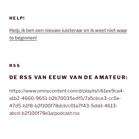
HELP!
Help, ik ben een nieuwe luisteraar en ik weet niet waar
te beginnen!
RSS
DE RSS VAN EEUW VAN DE AMATEUR:
https://www.omnycontent.com/d/playlist/61ee9ca4-
a1b2-4660-9651-b2b70035edf5/7a5cbce3-cc5e-
47d5-b1f8-b2f100f78dcb/c01a7f43-5ddd-4613-
abcd-b2f100f78e1a/podcast.rss