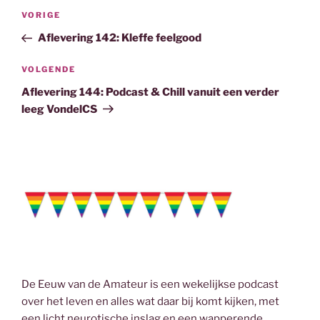
b
t
e
l
Bericht
o
e
d
Vorig
VORIGE
navigatie
o
r
I
bericht
Aflevering 142: Kleffe feelgood
k
n
Volgend
VOLGENDE
bericht
Aflevering 144: Podcast & Chill vanuit een verder
leeg VondelCS
De Eeuw van de Amateur is een wekelijkse podcast
over het leven en alles wat daar bij komt kijken, met
een licht neurotische inslag en een wapperende