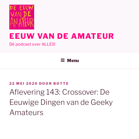
Ga
naar
de
inhoud
EEUW VAN DE AMATEUR
Dé podcast over ALLES!
Menu
GEPLAATST
22 MEI 2020
DOOR
BOTTE
OP
Aflevering 143: Crossover: De
Eeuwige Dingen van de Geeky
Amateurs