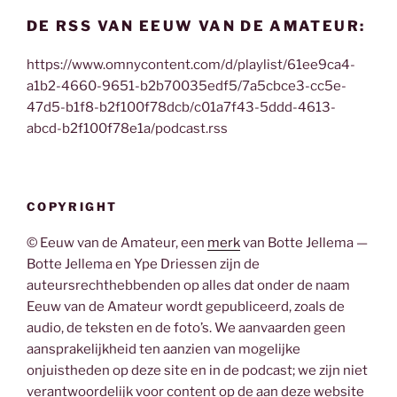
DE RSS VAN EEUW VAN DE AMATEUR:
https://www.omnycontent.com/d/playlist/61ee9ca4-
a1b2-4660-9651-b2b70035edf5/7a5cbce3-cc5e-
47d5-b1f8-b2f100f78dcb/c01a7f43-5ddd-4613-
abcd-b2f100f78e1a/podcast.rss
COPYRIGHT
© Eeuw van de Amateur, een
merk
van Botte Jellema —
Botte Jellema en Ype Driessen zijn de
auteursrechthebbenden op alles dat onder de naam
Eeuw van de Amateur wordt gepubliceerd, zoals de
audio, de teksten en de foto’s. We aanvaarden geen
aansprakelijkheid ten aanzien van mogelijke
onjuistheden op deze site en in de podcast; we zijn niet
verantwoordelijk voor content op de aan deze website