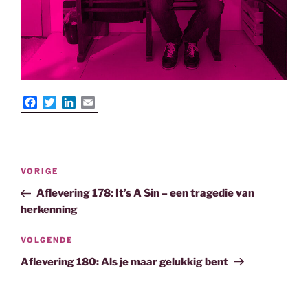
F
T
L
E
a
w
i
m
c
i
n
a
e
t
k
i
b
t
e
l
Bericht
o
e
d
Vorig
VORIGE
navigatie
o
r
I
bericht
Aflevering 178: It’s A Sin – een tragedie van
k
n
herkenning
Volgend
VOLGENDE
bericht
Aflevering 180: Als je maar gelukkig bent