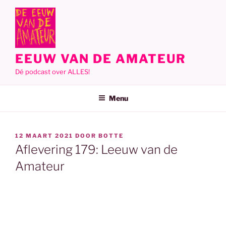
Ga
naar
de
inhoud
EEUW VAN DE AMATEUR
Dé podcast over ALLES!
Menu
GEPLAATST
12 MAART 2021
DOOR
BOTTE
OP
Aflevering 179: Leeuw van de
Amateur