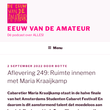
Ga
naar
de
inhoud
EEUW VAN DE AMATEUR
Dé podcast over ALLES!
Menu
GEPLAATST
2 SEPTEMBER 2022
DOOR
BOTTE
OP
Aflevering 249: Ruimte innemen
met Maria Kraaijkamp
Cabaretier Maria Kraaijkamp staat in de halve finale
van het Amsterdams Studenten Cabaret Festival! En
daarom is dit aanstormend talent dat moedeloos aan