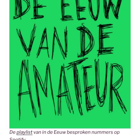
De
playlist
van in de Eeuw besproken nummers op
Spotify