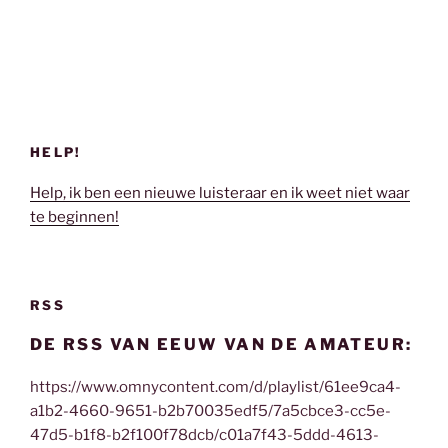
HELP!
Help, ik ben een nieuwe luisteraar en ik weet niet waar
te beginnen!
RSS
DE RSS VAN EEUW VAN DE AMATEUR:
https://www.omnycontent.com/d/playlist/61ee9ca4-
a1b2-4660-9651-b2b70035edf5/7a5cbce3-cc5e-
47d5-b1f8-b2f100f78dcb/c01a7f43-5ddd-4613-