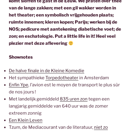
komt sloffen te gast in de Eeuw. We praten over thee
van de lange zakken; met een gil wakker worden in
het theater; een symbolisch vrijgehouden plaats;
ruimte innemen; kleren kopen; Parijs; werken bij de
NOS; pedicure met aantekening diabetische voet; de
zon; en eschatologie. Put a little life in it! Heel veel
plezier met deze aflevering
Shownotes
De halve finale in de Kleine Komedie
Het sympathieke
Torpedotheater
in Amsterdam
Enfin Ype
, l’avion est le moyen de trans­port le plus sûr
de nos jours !
Met landelijk gemiddeld
835 uren zon
tegen een
langjarig gemiddelde van 640 uur was de zomer
extreem zonnig
Een Klein Leven
Tzum, de Mediacourant van de literatuur,
niet zo