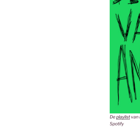
De
playlist
van 
Spotify