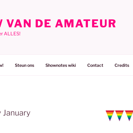
 VAN DE AMATEUR
er ALLES!
w!
Steun ons
Shownotes wiki
Contact
Credits
y January