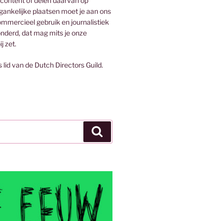
 content of delen daarvan op
egankelijke plaatsen moet je aan ons
mmercieel gebruik en journalistiek
onderd, dat mag mits je onze
j zet.
s lid van de Dutch Directors Guild.
Zoeken