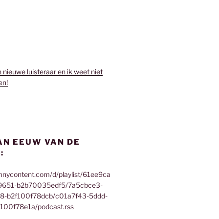
n nieuwe luisteraar en ik weet niet
en!
AN EEUW VAN DE
:
mnycontent.com/d/playlist/61ee9ca
9651-b2b70035edf5/7a5cbce3-
f8-b2f100f78dcb/c01a7f43-5ddd-
100f78e1a/podcast.rss