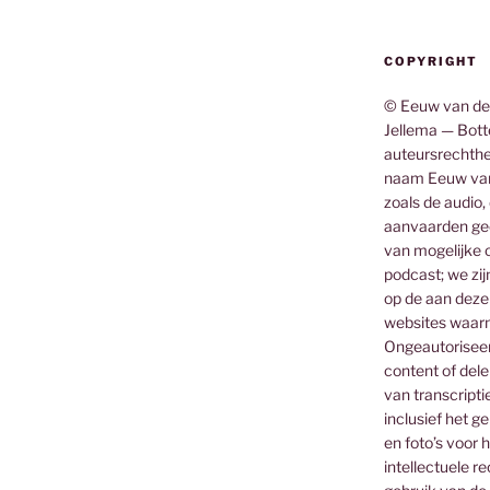
COPYRIGHT
© Eeuw van de
Jellema — Botte
auteursrechthe
naam Eeuw van
zoals de audio,
aanvaarden gee
van mogelijke o
podcast; we zij
op de aan deze
websites waar
Ongeautoriseerd
content of dele
van transcripti
inclusief het g
en foto’s voor 
intellectuele 