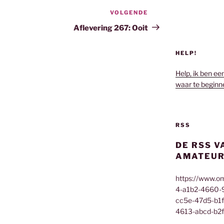
VOLGENDE
Volgend
bericht
Aflevering 267: Ooit
HELP!
Help, ik ben ee
waar te beginn
RSS
DE RSS V
AMATEUR
https://www.o
4-a1b2-4660-
cc5e-47d5-b1
4613-abcd-b2f