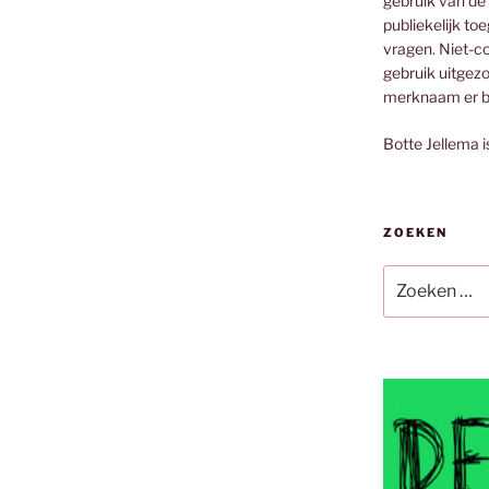
gebruik van de
publiekelijk to
vragen. Niet-co
gebruik uitgez
merknaam er bi
Botte Jellema i
ZOEKEN
Zoeken
naar: