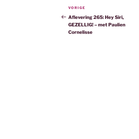
b
t
e
l
Bericht
o
e
d
Vorig
VORIGE
o
r
I
navigatie
bericht
Aflevering 265: Hey Siri,
k
n
GEZELLIG! – met Paulien
Cornelisse