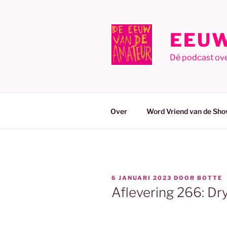
Ga
naar
de
EEUW
inhoud
Dé podcast ov
Over
Word Vriend van de Sho
GEPLAATST
6 JANUARI 2023
DOOR
BOTTE
OP
Aflevering 266: Dr