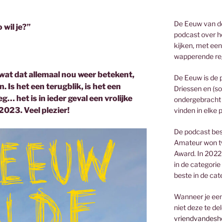
De Eeuw van de
wil je?”
podcast over he
kijken, met een
wapperende re
wat dat allemaal nou weer betekent,
De Eeuw is de 
n. Is het een terugblik, is het een
Driessen en (so
eg… het is in ieder geval een vrolijke
ondergebracht 
 2023. Veel plezier!
vinden in elke 
De podcast bes
Amateur won t
Award. In 2022
in de categorie
beste in de cat
Wanneer je een 
niet deze te de
vriendvandesh