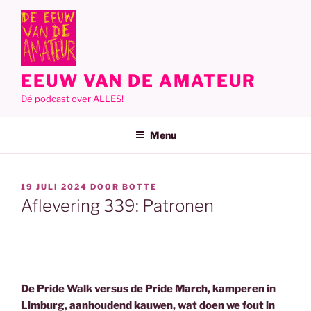
Ga
naar
de
inhoud
EEUW VAN DE AMATEUR
Dé podcast over ALLES!
Menu
GEPLAATST
19 JULI 2024
DOOR
BOTTE
OP
Aflevering 339: Patronen
De Pride Walk versus de Pride March, kamperen in
Limburg, aanhoudend kauwen, wat doen we fout in