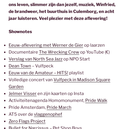
ons leven, slimmer zijn dan jezelf, muziek, Winfried,
de brandweer, het buurthuis in Culemborg, en acht
jaar luisteren. Veel plezier met deze aflevering!
Shownotes
Eeuw-aflevering met Werner de Gier
op laarzen
Documentaire
The Wrecking Crew
op YouTube (€)
Verslag van North Sea Jazz
op NPO Start
Dean Town
– Vulfpeck
Eeuw van de Amateur – HITS!
playlist
Volledige concert van
Vulfpeck in Madison Square
Garden
Jelmer Visser
en zijn kaarten op Insta
Activiteitenagenda Homomonument,
Pride Walk
Pride Amsterdam,
Pride March
AT5 over de
vlaggenophef
Zero Flags Project
Bullet for Narcissus
– Pet Shop Boys