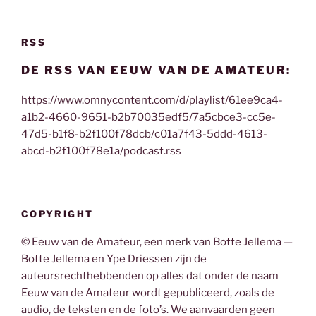
RSS
DE RSS VAN EEUW VAN DE AMATEUR:
https://www.omnycontent.com/d/playlist/61ee9ca4-
a1b2-4660-9651-b2b70035edf5/7a5cbce3-cc5e-
47d5-b1f8-b2f100f78dcb/c01a7f43-5ddd-4613-
abcd-b2f100f78e1a/podcast.rss
COPYRIGHT
© Eeuw van de Amateur, een
merk
van Botte Jellema —
Botte Jellema en Ype Driessen zijn de
auteursrechthebbenden op alles dat onder de naam
Eeuw van de Amateur wordt gepubliceerd, zoals de
audio, de teksten en de foto’s. We aanvaarden geen