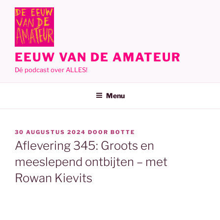
Ga
naar
de
inhoud
EEUW VAN DE AMATEUR
Dé podcast over ALLES!
Menu
GEPLAATST
30 AUGUSTUS 2024
DOOR
BOTTE
OP
Aflevering 345: Groots en
meeslepend ontbijten – met
Rowan Kievits