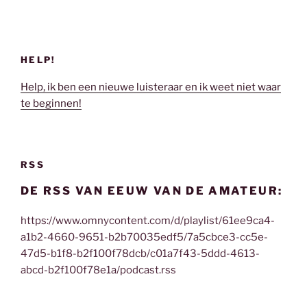
HELP!
Help, ik ben een nieuwe luisteraar en ik weet niet waar
te beginnen!
RSS
DE RSS VAN EEUW VAN DE AMATEUR:
https://www.omnycontent.com/d/playlist/61ee9ca4-
a1b2-4660-9651-b2b70035edf5/7a5cbce3-cc5e-
47d5-b1f8-b2f100f78dcb/c01a7f43-5ddd-4613-
abcd-b2f100f78e1a/podcast.rss