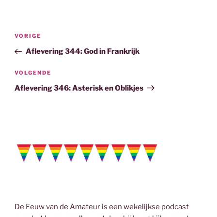
c
i
n
a
e
t
k
i
b
t
e
l
Bericht
o
e
d
Vorig
VORIGE
navigatie
o
r
I
bericht
Aflevering 344: God in Frankrijk
k
n
Volgend
VOLGENDE
bericht
Aflevering 346: Asterisk en Oblikjes
De Eeuw van de Amateur is een wekelijkse podcast