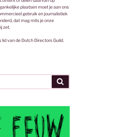
 content of delen daarvan op
egankelijke plaatsen moet je aan ons
mmercieel gebruik en journalistiek
onderd, dat mag mits je onze
j zet.
s lid van de Dutch Directors Guild.
Zoeken