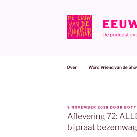
Ga
naar
de
EEUW
inhoud
Dé podcast ov
Over
Word Vriend van de Sho
GEPLAATST
9 NOVEMBER 2018
DOOR
BOTT
OP
Aflevering 72: ALL
bijpraat bezemwa