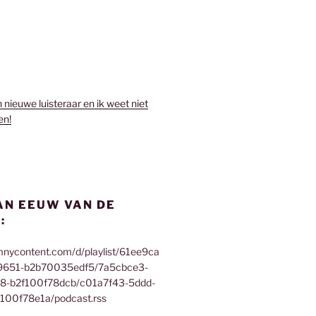
n nieuwe luisteraar en ik weet niet
en!
AN EEUW VAN DE
:
mnycontent.com/d/playlist/61ee9ca
9651-b2b70035edf5/7a5cbce3-
f8-b2f100f78dcb/c01a7f43-5ddd-
100f78e1a/podcast.rss