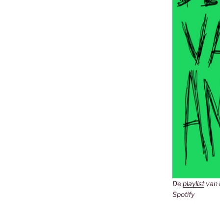
De
playlist
van 
Spotify