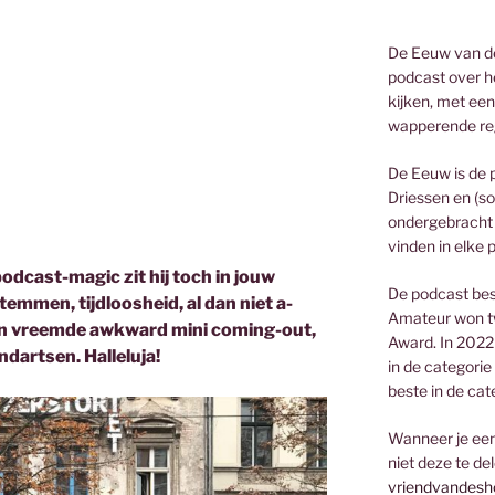
De Eeuw van de
podcast over he
kijken, met een
wapperende re
De Eeuw is de 
Driessen en (so
ondergebracht 
vinden in elke 
podcast-magic zit hij toch in jouw
De podcast bes
emmen, tijdloosheid, al dan niet a-
Amateur won t
een vreemde awkward mini coming-out,
Award. In 2022
ndartsen. Halleluja!
in de categorie
beste in de cat
Wanneer je een 
niet deze te de
vriendvandesh