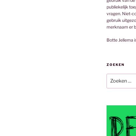
gebruik van de
publiekelijk to
vragen. Niet-co
gebruik uitgez
merknaam er bi
Botte Jellema i
ZOEKEN
Zoeken
naar: