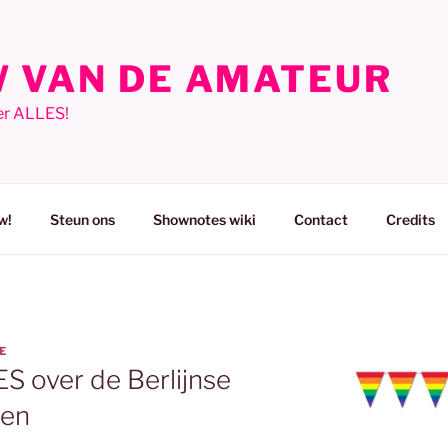
 VAN DE AMATEUR
er ALLES!
w!
Steun ons
Shownotes wiki
Contact
Credits
E
ES over de Berlijnse
gen