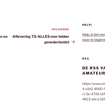
HELP!
VOLGENDE
Volgend
Help, ik ben ee
bericht
ex en
Aflevering 73: ALLES over lekker
waar te beginn
genederlandst
RSS
DE RSS V
AMATEUR
https://www.o
4-a1b2-4660-
cc5e-47d5-b1
4613-abcd-b2f