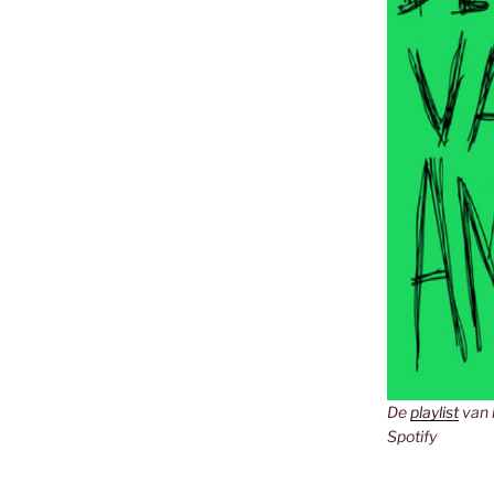
De
playlist
van 
Spotify