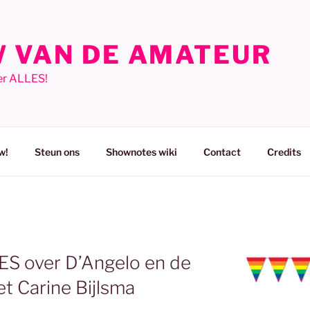
 VAN DE AMATEUR
er ALLES!
w!
Steun ons
Shownotes wiki
Contact
Credits
ES over D’Angelo en de
met Carine Bijlsma