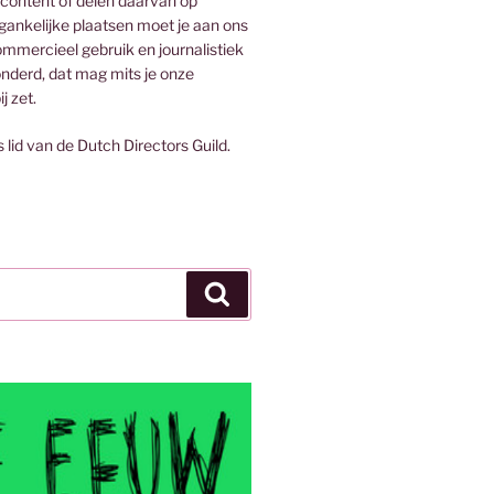
 content of delen daarvan op
egankelijke plaatsen moet je aan ons
mmercieel gebruik en journalistiek
onderd, dat mag mits je onze
j zet.
s lid van de Dutch Directors Guild.
Zoeken