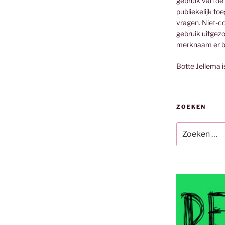
gebruik van de
publiekelijk to
vragen. Niet-co
gebruik uitgez
merknaam er bi
Botte Jellema i
ZOEKEN
Zoeken
naar: