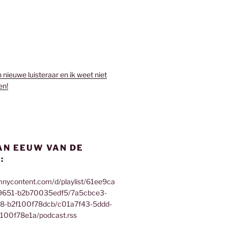
n nieuwe luisteraar en ik weet niet
en!
AN EEUW VAN DE
:
mnycontent.com/d/playlist/61ee9ca
9651-b2b70035edf5/7a5cbce3-
f8-b2f100f78dcb/c01a7f43-5ddd-
100f78e1a/podcast.rss