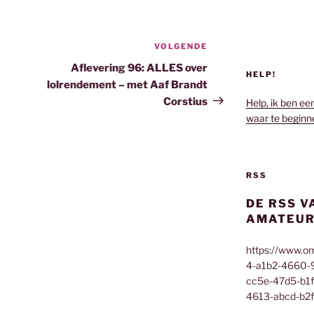
VOLGENDE
Volgend
bericht
Aflevering 96: ALLES over
HELP!
lolrendement – met Aaf Brandt
Corstius
Help, ik ben ee
waar te beginn
RSS
DE RSS V
AMATEUR
https://www.o
4-a1b2-4660-
cc5e-47d5-b1
4613-abcd-b2f