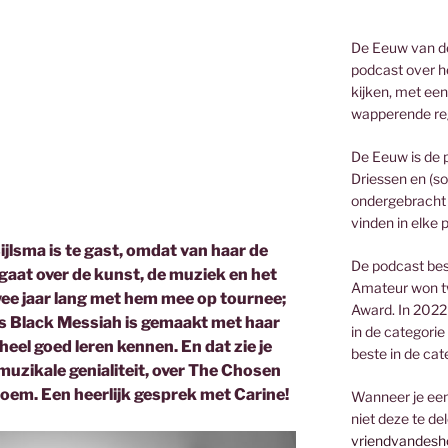
De Eeuw van de
podcast over he
kijken, met een
wapperende re
De Eeuw is de 
Driessen en (so
ondergebracht 
vinden in elke 
lsma is te gast, omdat van haar de
De podcast bes
e gaat over de kunst, de muziek en het
Amateur won t
wee jaar lang met hem mee op tournee;
Award. In 2022
’s Black Messiah is gemaakt met haar
in de categorie
eel goed leren kennen. En dat zie je
beste in de cat
r muzikale genialiteit, over The Chosen
oem. Een heerlijk gesprek met Carine!
Wanneer je een 
niet deze te de
vriendvandesh