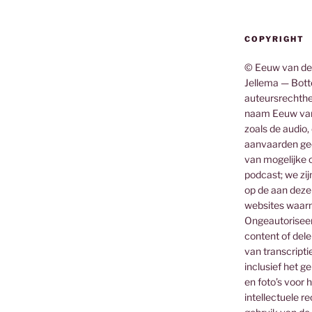
COPYRIGHT
© Eeuw van de
Jellema — Botte
auteursrechthe
naam Eeuw van
zoals de audio,
aanvaarden gee
van mogelijke o
podcast; we zij
op de aan deze
websites waar
Ongeautoriseerd
content of dele
van transcripti
inclusief het g
en foto’s voor 
intellectuele 