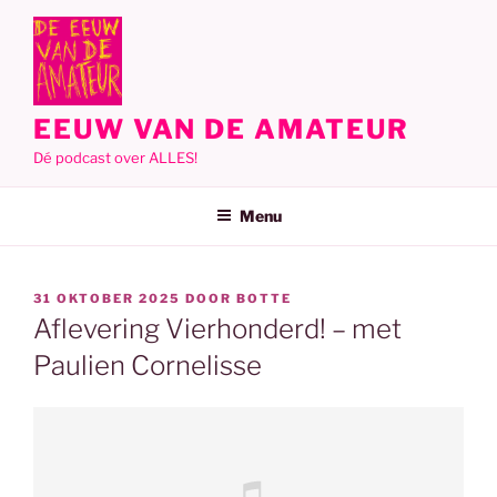
Ga
naar
de
inhoud
EEUW VAN DE AMATEUR
Dé podcast over ALLES!
Menu
GEPLAATST
31 OKTOBER 2025
DOOR
BOTTE
OP
Aflevering Vierhonderd! – met
Paulien Cornelisse