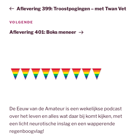
navigatie
o
r
I
bericht
Aflevering 399: Troostpogingen – met Twan Vet
k
n
Volgend
VOLGENDE
bericht
Aflevering 401: Boks meneer
De Eeuw van de Amateur is een wekelijkse podcast
over het leven en alles wat daar bij komt kijken, met
een licht neurotische inslag en een wapperende
regenboogvlag!