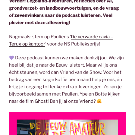
Verder: Legoland-avonturen, reflecties over AI,
grondverzet- en landbouwvoertuigen, en de vraag
of
zevenvinkers
naar de podcast luisteren. Veel
plezier met deze aflevering!
Nogmaals: stem op Pauliens ‘
De verwarde cavia –
Terug op kantoor
‘ voor de NS Publieksprijs!
Deze podcast kunnen we maken dankzij jou. We zijn
heel blij dat je naar de Eeuw luistert. Maar wil je ons
écht steunen, word dan Vriend van de Show. Voor het
bedrag van een kopje koffie per maand help je ons, én
krijg je toegang tot leuke extra afleveringen. Zo kan je
bijvoorbeeld samen met Paulien, Ype en Botte kijken
naar de film
Ghost
! Ben jij al onze
Vriend
?