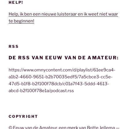
HELP!
Help, ik ben een nieuwe luisteraar en ik weet niet waar
te beginnen!
RSS
DE RSS VAN EEUW VAN DE AMATEUR:
https://www.omnycontent.com/d/playlist/61ee9ca4-
a1b2-4660-9651-b2b70035edf5/7a5cbce3-cc5e-
47d5-b1f8-b2f100f78dcb/c01a7f43-5ddd-4613-
abcd-b2f100f78e1a/podcast.rss
COPYRIGHT
© Eeuw van de Amateur, een
merk
van Botte Jellema —