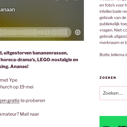
en foto’s voor 
intellectuele 
gebruik van de
publiekelijk to
vragen. Niet-co
gebruik uitgez
merknaam er bi
eid, uitgestorven bananenrassen,
Botte Jellema i
, horeca-drama’s, LEGO-nostalgie en
ng. Ananas!
ZOEKEN
met Ype
Church op 19 mei
Zoeken
naar:
en gratis
te proberen
Amateur? Mail naar