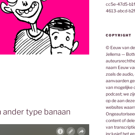
cc5e-47d5-b1
4613-abcd-b2f
COPYRIGHT
© Eeuw van de
Jellema — Botte
auteursrechthe
naam Eeuw van
zoals de audio,
aanvaarden gee
van mogelijke o
podcast; we zij
op de aan deze
websites waar
n ander type banaan
Ongeautoriseerd
content of dele
van transcripti
inclusief het g