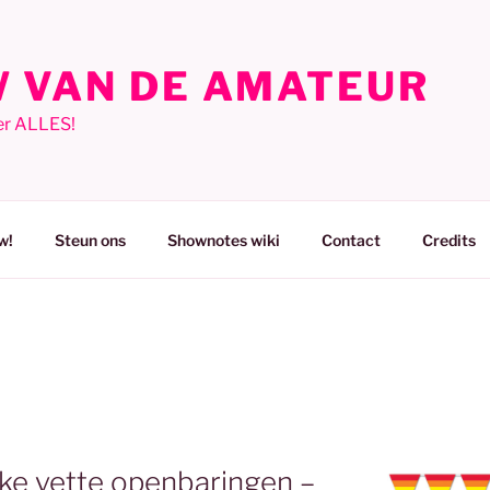
 VAN DE AMATEUR
er ALLES!
w!
Steun ons
Shownotes wiki
Contact
Credits
kke vette openbaringen –