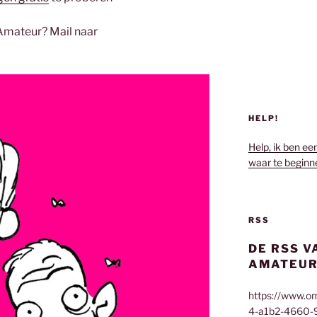
Amateur? Mail naar
HELP!
Help, ik ben ee
waar te beginn
RSS
DE RSS V
AMATEUR
https://www.o
4-a1b2-4660-