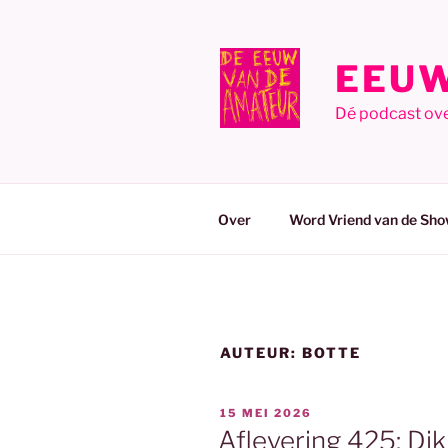
Ga
naar
de
EEUW
inhoud
Dé podcast ov
Over
Word Vriend van de Sho
AUTEUR:
BOTTE
GEPLAATST
15 MEI 2026
OP
Aflevering 425: Di