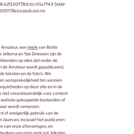
f8-b2f100f78dcb/c01a7f43-5ddd-
100f78e1a/podcast.rss
 Amateur, een
merk
van Botte
 Jellema en Ype Driessen zijn de
bbenden op alles dat onder de
 de Amateur wordt gepubliceerd,
 de teksten en de foto’s. We
n aansprakelijkheid ten aanzien
njuistheden op deze site en in de
n niet verantwoordelijk voor content
 website gekoppelde bestanden of
naar wordt verwezen.
 of oneigenlijk gebruik van de
n daarvan, inclusief het publiceren
es van onze afleveringen, en
ebruiken van onze podcast, teksten