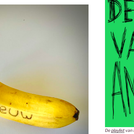
De
playlist
van 