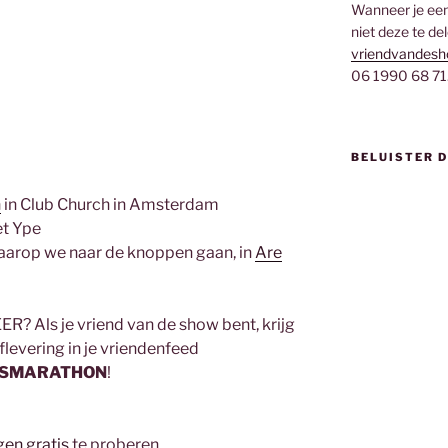
Wanneer je een 
niet deze te de
vriendvandesh
06 1990 68 71
BELUISTER 
n
in Club Church in Amsterdam
t Ype
arop we naar de knoppen gaan, in
Are
? Als je vriend van de show bent, krijg
flevering in je vriendenfeed
ESMARATHON
!
en gratis
te proberen