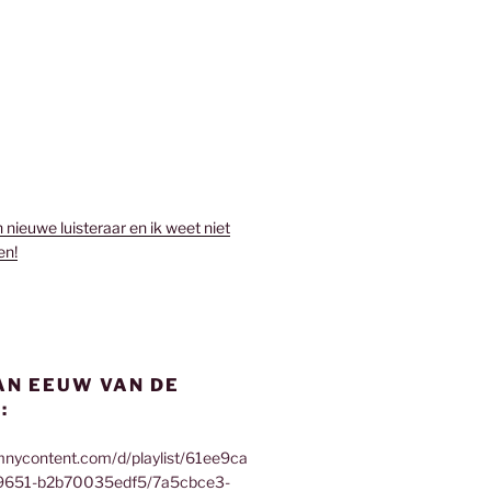
n nieuwe luisteraar en ik weet niet
en!
AN EEUW VAN DE
:
mnycontent.com/d/playlist/61ee9ca
9651-b2b70035edf5/7a5cbce3-