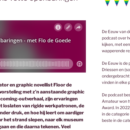
De Eeuw van de
podcast over he
kijken, met een
wapperende re
De Eeuw is de 
Driessen en (so
ondergebracht 
vinden in elke 
rator en graphic novellist Floor de
n worsteling met z’n aanstaande graphic
De podcast bes
k coming-outverhaal, zijn ervaringen
Amateur won t
t loslaten van rigide werkpatronen, de
Award. In 2022
nder druk, en hoe hij leert om aardiger
in de categorie
naar het strand slepen, naar elk museum
beste in de cat
gaan en die daarna tekenen. Veel