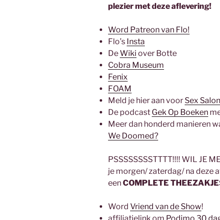
plezier met deze aflevering!
Word Patreon van Flo!
Flo’s
Insta
De
Wiki
over Botte
Cobra Museum
Fenix
FOAM
Meld je hier aan voor
Sex Salo
De podcast
Gek Op Boeken
me
Meer dan honderd manieren wa
We Doomed?
PSSSSSSSSTTTT!!!! WIL JE MEER
je morgen/ zaterdag/ na deze a
een
COMPLETE THEEZAKJ
Word
Vriend van de Show
!
affiliatielink om
Podimo 30 dag