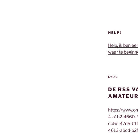
HELP!
Help, ik ben ee
waar te beginn
RSS
DE RSS V
AMATEUR
https://www.o
4-a1b2-4660-
cc5e-47d5-b1
4613-abcd-b2f