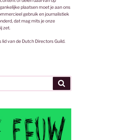
 content of delen daarvan op
egankelijke plaatsen moet je aan ons
mmercieel gebruik en journalistiek
onderd, dat mag mits je onze
j zet.
s lid van de Dutch Directors Guild.
Zoeken