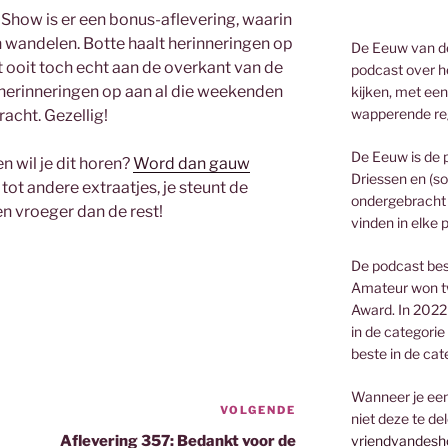
 Show is er een bonus-aflevering, waarin
wandelen. Botte haalt herinneringen op
De Eeuw van de
t ooit toch echt aan de overkant van de
podcast over he
 herinneringen op aan al die weekenden
kijken, met een
wapperende re
racht. Gezellig!
De Eeuw is de 
 wil je dit horen?
Word dan gauw
Driessen en (so
tot andere extraatjes, je steunt de
ondergebracht 
en vroeger dan de rest!
vinden in elke 
De podcast bes
Amateur won t
Award. In 2022
in de categorie
beste in de cat
Wanneer je een 
VOLGENDE
Volgend
niet deze te de
bericht
Aflevering 357: Bedankt voor de
vriendvandesh