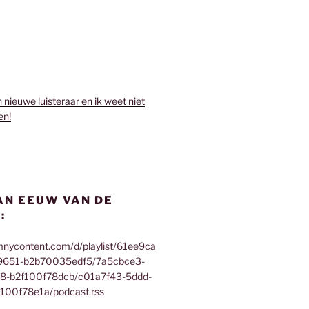
n nieuwe luisteraar en ik weet niet
en!
AN EEUW VAN DE
:
mnycontent.com/d/playlist/61ee9ca
9651-b2b70035edf5/7a5cbce3-
f8-b2f100f78dcb/c01a7f43-5ddd-
100f78e1a/podcast.rss