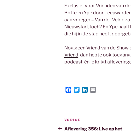
Exclusief voor Vrienden van de
Botte en Ype door Leeuwarden 
aan vroeger – Van der Velde za
Nieuwstad, toch? En Ype haalt
die hij in de stad heeft doorgeb
Nog geen Vriend van de Show en
Vriend
, dan heb je ook toegang 
podcast, én je krijgt aflevering
F
T
L
E
a
w
i
m
c
i
n
a
e
t
k
i
b
t
e
l
Bericht
o
e
d
Vorig
VORIGE
o
r
I
navigatie
bericht
Aflevering 356: Live op het
k
n