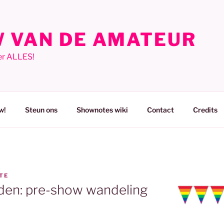
 VAN DE AMATEUR
er ALLES!
w!
Steun ons
Shownotes wiki
Contact
Credits
TE
en: pre-show wandeling