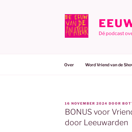
Ga
naar
de
EEUW
inhoud
Dé podcast ov
Over
Word Vriend van de Sho
GEPLAATST
16 NOVEMBER 2024
DOOR
BOT
OP
BONUS voor Vriend
door Leeuwarden