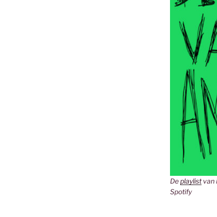
De
playlist
van 
Spotify