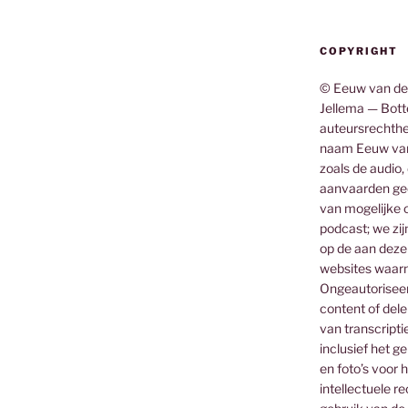
COPYRIGHT
© Eeuw van de
Jellema — Botte
auteursrechthe
naam Eeuw van
zoals de audio,
aanvaarden gee
van mogelijke o
podcast; we zij
op de aan deze
websites waar
Ongeautoriseerd
content of dele
van transcripti
inclusief het g
en foto’s voor 
intellectuele 