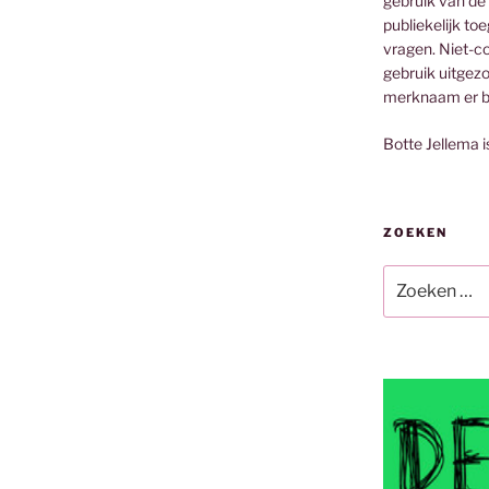
gebruik van de
publiekelijk to
vragen. Niet-co
gebruik uitgez
merknaam er bi
Botte Jellema i
ZOEKEN
Zoeken
naar: