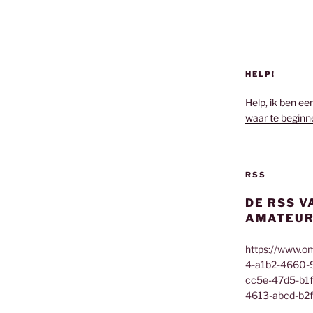
HELP!
Help, ik ben ee
waar te beginn
RSS
DE RSS V
AMATEUR
https://www.o
4-a1b2-4660-
cc5e-47d5-b1
4613-abcd-b2f