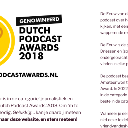
De Eeuw van de
podcast over he
kijken, met een
wapperende re
De Eeuw is de 
Driessen en (so
ondergebracht 
vinden in elke 
De podcast bes
Amateur won t
Award. In 2022
in de categorie
is in de categorie ‘journalistiek en
beste in de cat
utch Podcast Awards 2018. Om ‘m te
nodig.
Gelukkig
… kan je daarbij meteen
Wanneer je een 
naar deze website, en stem meteen
!
niet deze te de
vriendvandesh