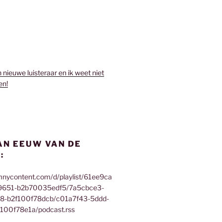
n nieuwe luisteraar en ik weet niet
en!
AN EEUW VAN DE
:
mnycontent.com/d/playlist/61ee9ca
9651-b2b70035edf5/7a5cbce3-
f8-b2f100f78dcb/c01a7f43-5ddd-
100f78e1a/podcast.rss