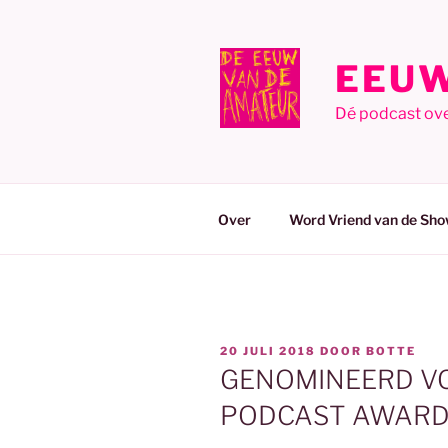
Ga
naar
de
EEUW
inhoud
Dé podcast ov
Over
Word Vriend van de Sho
GEPLAATST
20 JULI 2018
DOOR
BOTTE
OP
GENOMINEERD V
PODCAST AWARDS