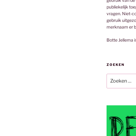
gebruik van de
publiekelijk to
vragen. Niet-co
gebruik uitgez
merknaam er bi
Botte Jellema i
ZOEKEN
Zoeken
naar: