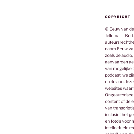
COPYRIGHT
© Eeuw van de
Jellema — Botte
auteursrechthe
naam Eeuw van
zoals de audio,
aanvaarden gee
van mogelijke o
podcast; we zij
op de aan deze
websites waar
Ongeautoriseerd
content of dele
van transcripti
inclusief het g
en foto’s voor 
intellectuele 