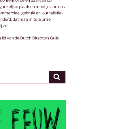
 content of delen daarvan op
egankelijke plaatsen moet je aan ons
mmercieel gebruik en journalistiek
onderd, dat mag mits je onze
j zet.
s lid van de Dutch Directors Guild.
Zoeken