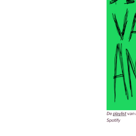
De
playlist
van 
Spotify