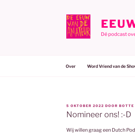
Ga
naar
de
EEUW
inhoud
Dé podcast ov
Over
Word Vriend van de Sho
GEPLAATST
5 OKTOBER 2022
DOOR
BOTTE
OP
Nomineer ons! :-D
Wij willen graag een Dutch Pod