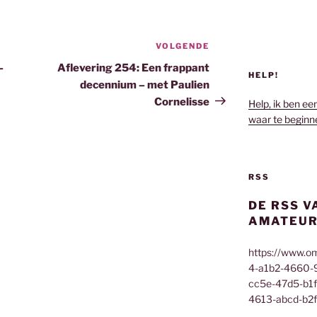
VOLGENDE
Volgend
bericht
–
Aflevering 254: Een frappant
HELP!
decennium – met Paulien
Cornelisse
Help, ik ben ee
waar te beginn
RSS
DE RSS V
AMATEUR
https://www.o
4-a1b2-4660-
cc5e-47d5-b1
4613-abcd-b2f