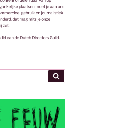
 content of delen daarvan op
egankelijke plaatsen moet je aan ons
mmercieel gebruik en journalistiek
onderd, dat mag mits je onze
j zet.
s lid van de Dutch Directors Guild.
Zoeken