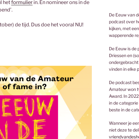
ul het
formulier
in. En nomineer ons in de
pend’.
De Eeuw van de
podcast over he
tober) de tijd. Dus doe het vooral NU!
kijken, met een
wapperende re
De Eeuw is de 
Driessen en (so
ondergebracht 
vinden in elke 
De podcast bes
Amateur won t
Award. In 2022
in de categorie
beste in de cat
Wanneer je een 
niet deze te de
vriendvandesh