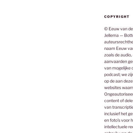
COPYRIGHT
© Eeuw van de
Jellema — Botte
auteursrechthe
naam Eeuw van
zoals de audio,
aanvaarden gee
van mogelijke o
podcast; we zij
op de aan deze
websites waar
Ongeautoriseerd
content of dele
van transcripti
inclusief het g
en foto’s voor 
intellectuele 