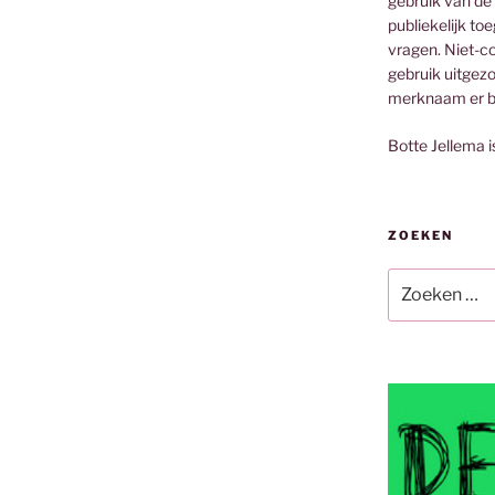
gebruik van de
publiekelijk to
vragen. Niet-co
gebruik uitgez
merknaam er bi
Botte Jellema i
ZOEKEN
Zoeken
naar: