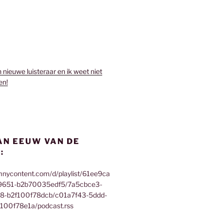
n nieuwe luisteraar en ik weet niet
en!
AN EEUW VAN DE
:
mnycontent.com/d/playlist/61ee9ca
9651-b2b70035edf5/7a5cbce3-
f8-b2f100f78dcb/c01a7f43-5ddd-
100f78e1a/podcast.rss