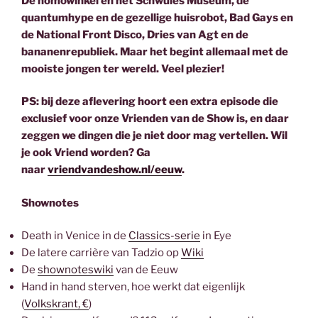
De homowinkel en het Schwules Museum, de
quantumhype en de gezellige huisrobot, Bad Gays en
de National Front Disco, Dries van Agt en de
bananenrepubliek. Maar het begint allemaal met de
mooiste jongen ter wereld. Veel plezier!
PS: bij deze aflevering hoort een extra episode die
exclusief voor onze Vrienden van de Show is, en daar
zeggen we dingen die je niet door mag vertellen. Wil
je ook Vriend worden? Ga
naar
vriendvandeshow.nl/eeuw
.
Shownotes
Death in Venice in de
Classics-serie
in Eye
De latere carrière van Tadzio op
Wiki
De
shownoteswiki
van de Eeuw
Hand in hand sterven, hoe werkt dat eigenlijk
(
Volkskrant, €
)