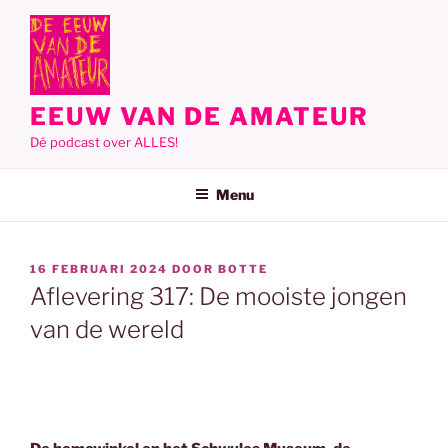
Ga
naar
de
inhoud
EEUW VAN DE AMATEUR
Dé podcast over ALLES!
Menu
GEPLAATST
16 FEBRUARI 2024
DOOR
BOTTE
OP
Aflevering 317: De mooiste jongen
van de wereld