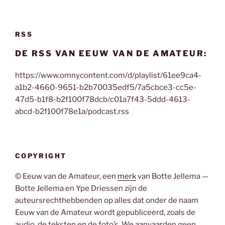
RSS
DE RSS VAN EEUW VAN DE AMATEUR:
https://www.omnycontent.com/d/playlist/61ee9ca4-
a1b2-4660-9651-b2b70035edf5/7a5cbce3-cc5e-
47d5-b1f8-b2f100f78dcb/c01a7f43-5ddd-4613-
abcd-b2f100f78e1a/podcast.rss
COPYRIGHT
© Eeuw van de Amateur, een
merk
van Botte Jellema —
Botte Jellema en Ype Driessen zijn de
auteursrechthebbenden op alles dat onder de naam
Eeuw van de Amateur wordt gepubliceerd, zoals de
audio, de teksten en de foto’s. We aanvaarden geen