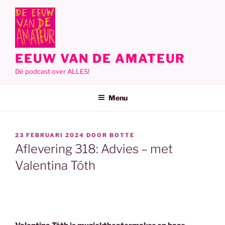
Ga
naar
de
inhoud
EEUW VAN DE AMATEUR
Dé podcast over ALLES!
Menu
GEPLAATST
23 FEBRUARI 2024
DOOR
BOTTE
OP
Aflevering 318: Advies – met
Valentina Tóth