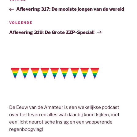
Vorig
navigatie
o
r
I
bericht
Aflevering 317: De mooiste jongen van de wereld
k
n
Volgend
VOLGENDE
bericht
Aflevering 319: De Grote ZZP-Special!
De Eeuw van de Amateur is een wekelijkse podcast
over het leven en alles wat daar bij komt kijken, met
een licht neurotische inslag en een wapperende
regenboogvlag!