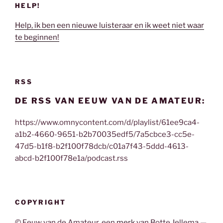
HELP!
Help, ik ben een nieuwe luisteraar en ik weet niet waar
te beginnen!
RSS
DE RSS VAN EEUW VAN DE AMATEUR:
https://www.omnycontent.com/d/playlist/61ee9ca4-
a1b2-4660-9651-b2b70035edf5/7a5cbce3-cc5e-
47d5-b1f8-b2f100f78dcb/c01a7f43-5ddd-4613-
abcd-b2f100f78e1a/podcast.rss
COPYRIGHT
© Eeuw van de Amateur, een
merk
van Botte Jellema —