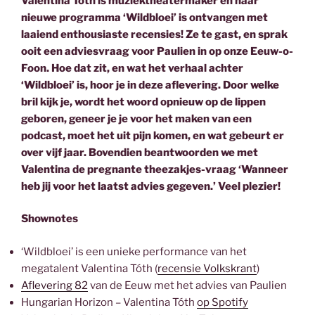
Valentina Tóth is muziektheatermaker en haar
nieuwe programma ‘Wildbloei’ is ontvangen met
laaiend enthousiaste recensies! Ze te gast, en sprak
ooit een adviesvraag voor Paulien in op onze Eeuw-o-
Foon. Hoe dat zit, en wat het verhaal achter
‘Wildbloei’ is, hoor je in deze aflevering. Door welke
bril kijk je, wordt het woord opnieuw op de lippen
geboren, geneer je je voor het maken van een
podcast, moet het uit pijn komen, en wat gebeurt er
over vijf jaar. Bovendien beantwoorden we met
Valentina de pregnante theezakjes-vraag ‘Wanneer
heb jij voor het laatst advies gegeven.’ Veel plezier!
Shownotes
‘Wildbloei’ is een unieke performance van het
megatalent Valentina Tóth (
recensie Volkskrant
)
Aflevering 82
van de Eeuw met het advies van Paulien
Hungarian Horizon – Valentina Tóth
op Spotify